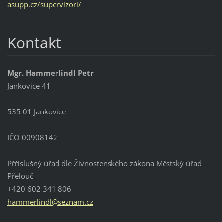
asupp.cz/supervizori/
Kontakt
Mgr. Hammerlindl Petr
Jankovice 41
535 01 Jankovice
IČO 00908142
Přříslušný úřad dle Živnostenského zákona Městský úřad
Přelouč
+420 602 341 806
hammerli
ndl@sezn
am.cz